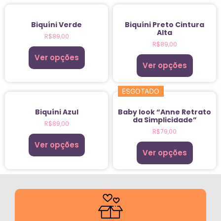
Biquíni Verde
Biquíni Preto Cintura
Alta
R$
89,00
R$
89,00
Ver opções
Ver opções
ESGOTADO
Biquíni Azul
Baby look “Anne Retrato
da Simplicidade”
R$
89,00
R$
79,00
Ver opções
Ver opções