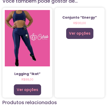
Você também pode gostar de…
Conjunto “Energy”
R$
130,00
Ver opções
Legging “Ikat”
R$
88,00
Ver opções
Produtos relacionados