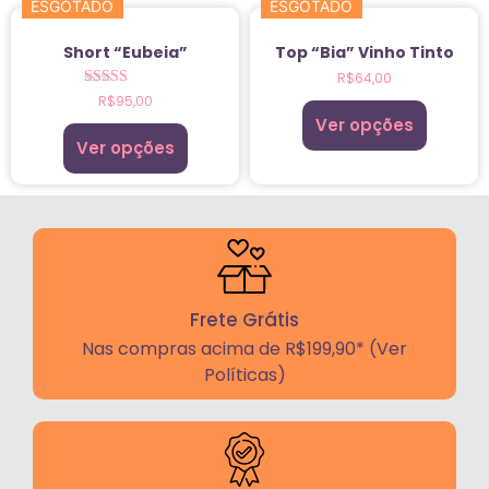
ESGOTADO
ESGOTADO
Short “Eubeia”
Top “Bia” Vinho Tinto
R$
64,00
Avaliação
R$
95,00
5.00
Ver opções
de 5
Ver opções
Frete Grátis
Nas compras acima de R$199,90* (Ver
Políticas)