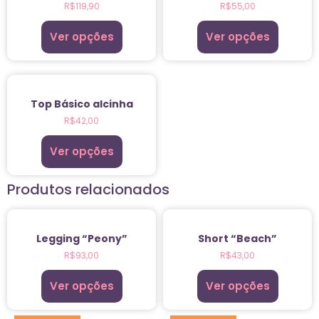
R$
119,90
R$
55,00
Ver opções
Ver opções
Top Básico alcinha
R$
42,00
Ver opções
Produtos relacionados
Legging “Peony”
Short “Beach”
R$
93,00
R$
43,00
Ver opções
Ver opções